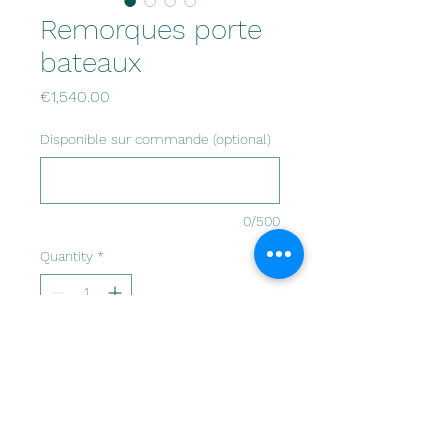
Remorques porte
bateaux
Price
€1,540.00
Disponible sur commande (optional)
0/500
Quantity
*
délais de 8 semaines après signature
du bon de commande
Pre-Order