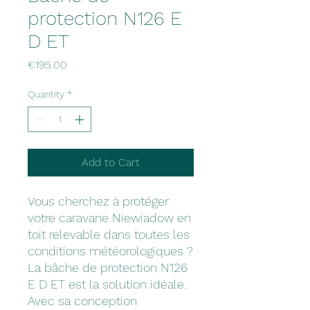
protection N126 E
D ET
Price
€195.00
Quantity
*
Add to Cart
Vous cherchez à protéger
votre caravane Niewiadow en
toit relevable dans toutes les
conditions météorologiques ?
La bâche de protection N126
E D ET est la solution idéale.
Avec sa conception