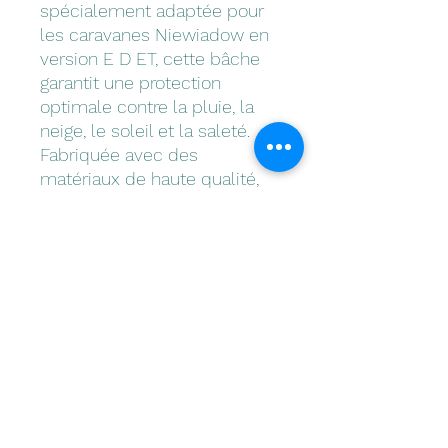
spécialement adaptée pour
les caravanes Niewiadow en
version E D ET, cette bâche
garantit une protection
optimale contre la pluie, la
neige, le soleil et la saleté.
Fabriquée avec des
matériaux de haute qualité,
elle offre une durabilité
exceptionnelle et une
résistance aux intempéries.
Ne laissez pas votre
investissement exposé aux
éléments, procurez-vous la
bâche de protection N126 E D
ET dès maintenant pour une
tranquillité d'esprit totale.
Commandez-la dès
aujourd'hui sur notre site de