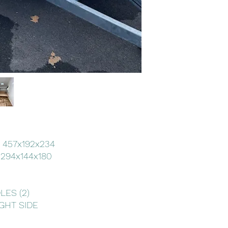
 457x192x234
 294x144x180
LES (2)
GHT SIDE