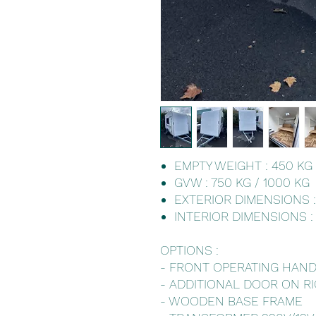
EMPTY WEIGHT : 450 KG
GVW : 750 KG / 1000 KG
EXTERIOR DIMENSIONS :
INTERIOR DIMENSIONS :
OPTIONS :
- FRONT OPERATING HAND
- ADDITIONAL DOOR ON RI
- WOODEN BASE FRAME