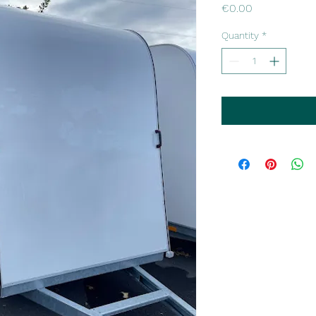
Price
€0.00
Quantity
*