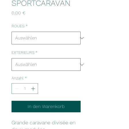
SPORTCARAVAN
Preis
0,00 €
ROUES
*
EXTERIEURS
*
Anzahl
*
In den Warenkorb
Grande caravane divisée en