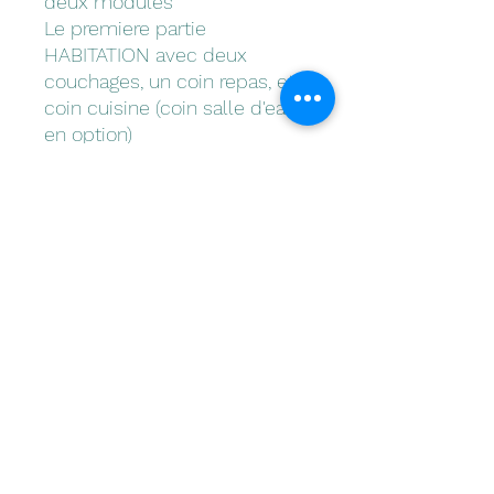
deux modules
Le premiere partie
HABITATION avec deux
couchages, un coin repas, et
coin cuisine (coin salle d'eau
en option)
la seconde partie GARAGE
pour y entreposer un quad ou
2 motos.
PTAC 2700 Kg
Poids à vide 1140 Kg
Dimensions espace de
chargement 500x250x190
Dimensions totales
654x250x244
Ideale pour les fan de sports
mecanique