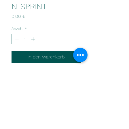
N-SPRINT
Preis
0,00 €
Anzahl
*
In den Warenkorb
Coque en panneaux
sandwich
Double dinette
2+1 couchages 6 places
assises
PTAC 750Kg