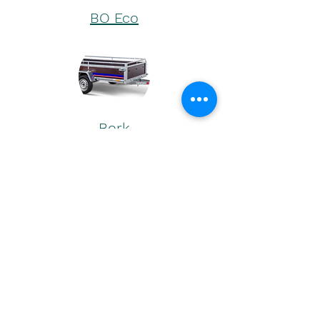
BO Eco
Bork
BD