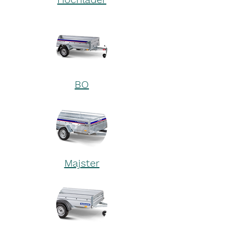
BO
Majster