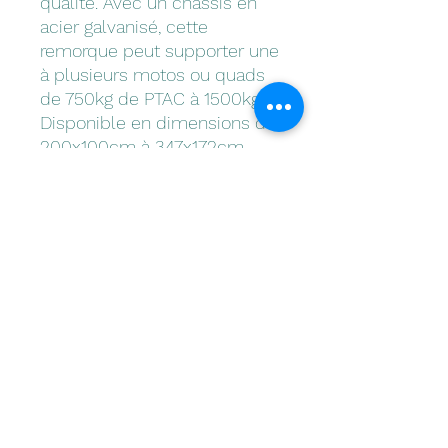
qualité. Avec un châssis en
acier galvanisé, cette
remorque peut supporter une
à plusieurs motos ou quads
de 750kg de PTAC à 1500kg.
Disponible en dimensions de
200x100cm à 347x172cm,
elle offre amplement
d'espace pour transporter
votre équipement en toute
sécurité. Sa construction
solide et sa capacité de
chargement généreuse en
font un choix fiable pour tous
vos besoins de transport de
moto ou quad. Ne cherchez
pas plus loin pour une
remorque robuste et fiable
pour votre moto ou quad.