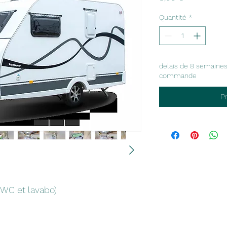
Quantité
*
delais de 8 semaines
commande
P
 WC et lavabo)