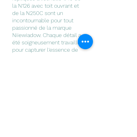
la N126 avec toit ouvrant et
de la N250C sont un
incontournable pour tout
passionné de la marque
Niiewiadow. Chaque détail a
été soigneusement travaillé
pour capturer l'essence de
ces véhicules
emblématiques, de leur
design élégant à leur peinture
réaliste. Collectionneurs ou
simples amateurs de
caravanes cultes, ces
miniatures embelliront à
coup sûr votre collection. Ne
manquez pas cette occasion
unique de posséder ces
répliques exceptionnelles :