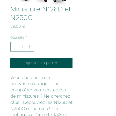
Miniature N126D et
N250C
Prix
29,00 €
Quantité
*
Ajouter au panier
Vous cherchez une
caravane classique pour
compléter votre collection
de miniatures ? Ne cherchez
plus ! Découvrez les N126D et
N250C miniatures ! Ces
répliques à l'échelle 1/43 de