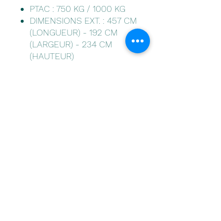
PTAC : 750 KG / 1000 KG
DIMENSIONS EXT. : 457 CM
(LONGUEUR) - 192 CM
(LARGEUR) - 234 CM
(HAUTEUR)
DIMENSIONS INT. : 294 CM
(LONGUEUR) - 144 CM
(LARGEUR) - 180 CM
(HAUTEUR)
OPTIONS :
- POIGNÉES (2) DE
MANOEUVRE AVANT
- CADRE SOMMIER EN BOIS
- TRANSFORMATEUR
220V/12V