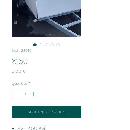
SKU : 22040
X150
Prix
0,00 €
Quantité
*
Ajouter au panier
P.V. : 450 KG