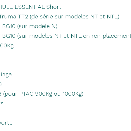
THULE ESSENTIAL Short
 Truma TT2 (de série sur modeles NT et NTL)
 BG10 (sur modele N)
a BG10 (sur modeles NT et NTL en remplacement
900Kg
liage
3
3 (pour PTAC 900Kg ou 1000Kg)
rs
porte