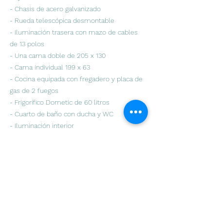
- Chasis de acero galvanizado
- Rueda telescópica desmontable
- Iluminación trasera con mazo de cables
de 13 polos
- Una cama doble de 205 x 130
- Cama individual 199 x 63
- Cocina equipada con fregadero y placa de
gas de 2 fuegos
- Frigorífico Dometic de 60 litros
- Cuarto de baño con ducha y WC
- Iluminación interior
- Iluminación exterior
- Dos claraboyas Dometic Mini Heki
- Doble acristalamiento
- Cuatro estabilizadores
- Red eléctrica y cable de alimentación
- Estribo portátil
- Tapicería y tapicería de su elección sin