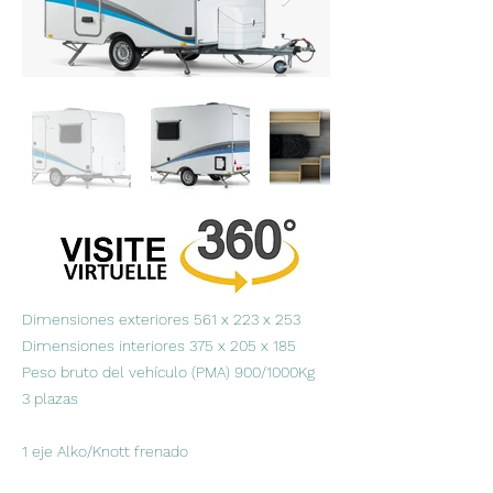
Dimensiones exteriores 561 x 223 x 253
Dimensiones interiores 375 x 205 x 185
Peso bruto del vehículo (PMA) 900/1000Kg
3 plazas
1 eje Alko/Knott frenado