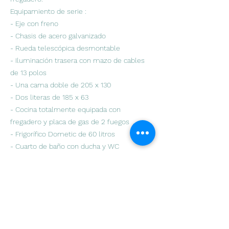
Equipamiento de serie :
- Eje con freno
- Chasis de acero galvanizado
- Rueda telescópica desmontable
- Iluminación trasera con mazo de cables
de 13 polos
- Una cama doble de 205 x 130
- Dos literas de 185 x 63
- Cocina totalmente equipada con
fregadero y placa de gas de 2 fuegos
- Frigorífico Dometic de 60 litros
- Cuarto de baño con ducha y WC
- Iluminación interior
- Iluminación exterior
- Dos claraboyas Dometic Mini Heki
- Doble acristalamiento
- Cuatro estabilizadores
- Red eléctrica y cable de alimentación