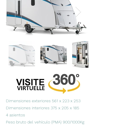
Dimensiones exteriores 561 x 223 x 253
Dimensiones interiores 375 x 205 x 185
4 asientos
Peso bruto del vehículo (PMA) 900/1000Kg