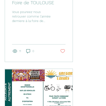
Foire de TOULOUSE
Vous poureez nous
retrouver comme l'année
derniere à la foire de
TOULOUSE Pour decouvrir
nos modéles et bénéficier
de nos offres...
11
0