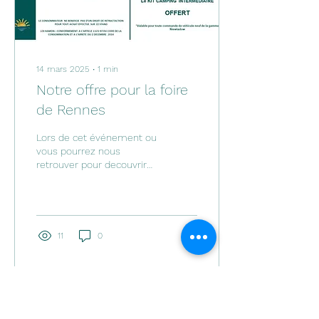
14 mars 2025
∙
1
min
Notre offre pour la foire
de Rennes
Lors de cet événement ou
vous pourrez nous
retrouver pour decouvrir
nos modeles d'exposition.
nous serons present du
22/03/2025 au...
11
0