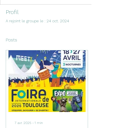
Profil
A rejoint le groupe le : 24 oct. 2024
Posts
7 avr. 2025
∙
1
min